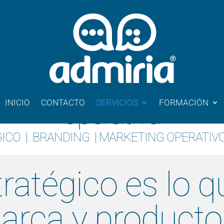
de marcas mediante m
INICIO
CONTACTO
SERVICIOS
FORMACIÓN
operativa
GICO
|
BRANDING
|
MARKETING OPERATIV
ratégico es lo q
arca y producto