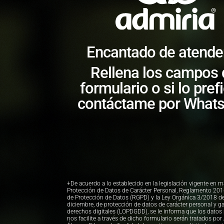
Encantado de atende
Rellena los campos 
formulario o si lo pref
contáctame por What
+De acuerdo a lo establecido en la legislación vigente en m
Protección de Datos de Carácter Personal, Reglamento 20
de Protección de Datos (RGPD) y la Ley Orgánica 3/2018 d
diciembre, de protección de datos de carácter personal y ga
derechos digitales (LOPDGDD), se le informa que los datos
nos facilite a través de dicho formulario serán tratados por