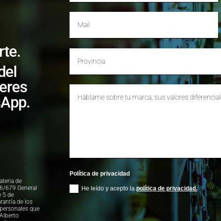
rte.
del
ieres
sApp.
Política de privacidad
ateria de
16/679 General
He leído y acepto la
política de privacidad.
e 5 de
rantía de los
 personales que
 Alberto