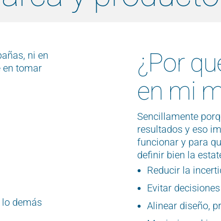
¿Por qu
añas, ni en
e en tomar
en mi m
Sencillamente porq
resultados y e
so im
funcionar y para q
definir bien la esta
Reducir la incer
Evitar decisiones
o lo demás
Alinear diseño, 